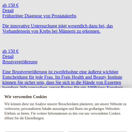
ab 150 €
Detail
Frühzeitige Diagnose von Prostatakrebs
Die innovative Untersuchung trägt wesentlich dazu bei, das
Vorhandensein von Krebs bei Männern zu erkennen.
ab 150 €
Detail
Brustvergrößerung
Eine Brustvergrößerung ist zweifelsohne eine äußerst wichtige
Entscheidung für jede Frau. Im Frais Health and Beauty Institute
können Sie sicher sein, dass Sie sich in die Hände von Experten
begeben. Wir versuchen, unser Bestes für ein 100%iges Ergebnis
und den Komfort unserer Patienten zu tun. Eine Brustvergrößerung
Wir verwenden Cookies
löst nicht nur die Unzufriedenheit mit der Größe Ihrer Brüste,
sondern auch mit deren Form, Volumen, Festigkeit und Asymmetrie.
Wir können diese zur Analyse unserer Besucherdaten platzieren, um unsere Webseite zu
verbessern, personalisierte Inhalte anzuzeigen und Ihnen ein großartiges Webseiten-
Erlebnis zu bieten. Für weitere Informationen zu den von uns verwendeten Cookies
öffnen Sie die Einstellungen.
von 1600 €
Detail