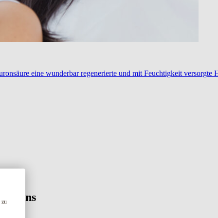
ronsäure eine wunderbar regenerierte und mit Feuchtigkeit versorgte 
Sie uns
 zu