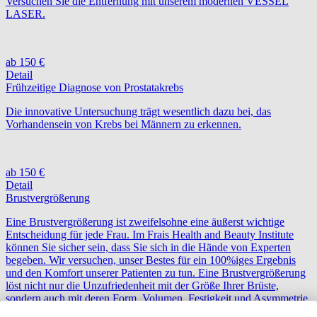
Versuchen Sie die Entfernung mit unserem modernen VESSEL
LASER.
ab 150 €
Detail
Frühzeitige Diagnose von Prostatakrebs
Die innovative Untersuchung trägt wesentlich dazu bei, das
Vorhandensein von Krebs bei Männern zu erkennen.
ab 150 €
Detail
Brustvergrößerung
Eine Brustvergrößerung ist zweifelsohne eine äußerst wichtige
Entscheidung für jede Frau. Im Frais Health and Beauty Institute
können Sie sicher sein, dass Sie sich in die Hände von Experten
begeben. Wir versuchen, unser Bestes für ein 100%iges Ergebnis
und den Komfort unserer Patienten zu tun. Eine Brustvergrößerung
löst nicht nur die Unzufriedenheit mit der Größe Ihrer Brüste,
sondern auch mit deren Form, Volumen, Festigkeit und Asymmetrie.