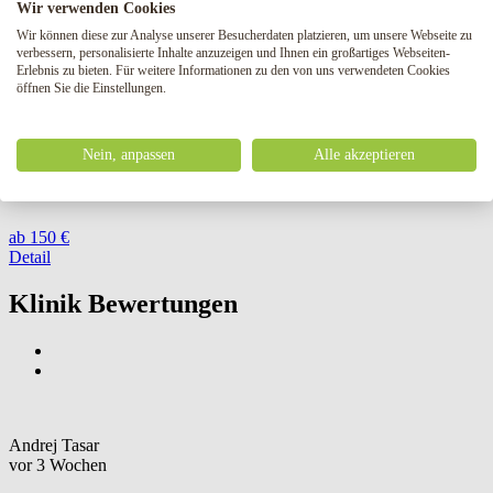
Wir verwenden Cookies
Wir können diese zur Analyse unserer Besucherdaten platzieren, um unsere Webseite zu
von 1600 €
verbessern, personalisierte Inhalte anzuzeigen und Ihnen ein großartiges Webseiten-
Detail
Erlebnis zu bieten. Für weitere Informationen zu den von uns verwendeten Cookies
Epikutane Tests
öffnen Sie die Einstellungen.
Epikutantests sind eine innovative Methode zum Nachweis von
Kontaktdermatitis, d. h. einer Allergie gegen Stoffe, die sich nach
Nein, anpassen
Alle akzeptieren
Hautkontakt entwickelt hat.
ab 150 €
Detail
Klinik Bewertungen
Andrej Tasar
vor 3 Wochen