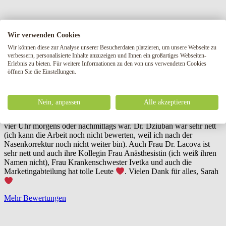
Sarah Kanteková
Wir verwenden Cookies
Vor 7 Monaten
Wir können diese zur Analyse unserer Besucherdaten platzieren, um unsere Webseite zu
verbessern, personalisierte Inhalte anzuzeigen und Ihnen ein großartiges Webseiten-
Die Einstellung des Personals ist wirklich erstaunlich! Ich bin erst
Erlebnis zu bieten. Für weitere Informationen zu den von uns verwendeten Cookies
heute nach meinem Eingriff gegangen und kann nicht genug
öffnen Sie die Einstellungen.
sagen… So tolle Leute, die ununterbrochen hilfsbereit waren. Vor
allem möchte ich mich bei der Krankenschwester Timaeus (ihren
Nachnamen weiß ich leider nicht) bedanken, die sich die ganzen 24
Nein, anpassen
Alle akzeptieren
Stunden um mich gekümmert hat. Mir ging es nicht so gut und
wann immer ich sie anrief, kam sie mit einem Lächeln, egal ob es
vier Uhr morgens oder nachmittags war. Dr. Dziuban war sehr nett
(ich kann die Arbeit noch nicht bewerten, weil ich nach der
Nasenkorrektur noch nicht weiter bin). Auch Frau Dr. Lacova ist
sehr nett und auch ihre Kollegin Frau Anästhesistin (ich weiß ihren
Namen nicht), Frau Krankenschwester Ivetka und auch die
Marketingabteilung hat tolle Leute
. Vielen Dank für alles, Sarah
Mehr Bewertungen