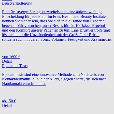
Brustvergrößerung
Eine Brustvergrößerung ist zweifelsohne eine äußerst wichtige
Entscheidung für jede Frau. Im Frais Health and Beauty Institute
können Sie sicher sein, dass Sie sich in die Hände von Experten
begeben. Wir versuchen, unser Bestes für ein 100%iges Ergebnis
und den Komfort unserer Patienten zu tun. Eine Brustvergrößerung
löst nicht nur die Unzufriedenheit mit der Größe Ihrer Brüste,
sondern auch mit deren Form, Volumen, Festigkeit und Asymmetrie.
von 1600 €
Detail
Epikutane Tests
Epikutantests sind eine innovative Methode zum Nachweis von
Kontaktdermatitis, d. h. einer Allergie gegen Stoffe, die sich nach
Hautkontakt entwickelt hat.
ab 150 €
Detail