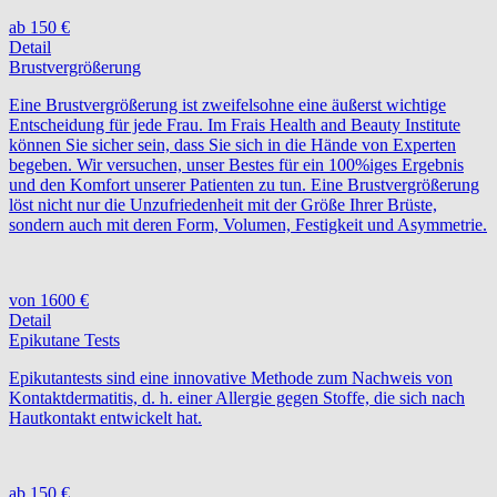
ab 150 €
Detail
Brustvergrößerung
Eine Brustvergrößerung ist zweifelsohne eine äußerst wichtige
Entscheidung für jede Frau. Im Frais Health and Beauty Institute
können Sie sicher sein, dass Sie sich in die Hände von Experten
begeben. Wir versuchen, unser Bestes für ein 100%iges Ergebnis
und den Komfort unserer Patienten zu tun. Eine Brustvergrößerung
löst nicht nur die Unzufriedenheit mit der Größe Ihrer Brüste,
sondern auch mit deren Form, Volumen, Festigkeit und Asymmetrie.
von 1600 €
Detail
Epikutane Tests
Epikutantests sind eine innovative Methode zum Nachweis von
Kontaktdermatitis, d. h. einer Allergie gegen Stoffe, die sich nach
Hautkontakt entwickelt hat.
ab 150 €