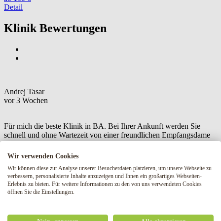
Detail
Klinik Bewertungen
Andrej Tasar
vor 3 Wochen
Für mich die beste Klinik in BA. Bei Ihrer Ankunft werden Sie
schnell und ohne Wartezeit von einer freundlichen Empfangsdame
abgefertigt, die Ihnen auch mit Rat und Tat zur Seite steht, wenn Sie
etwas nicht wissen oder Fragen haben. Das ist ein großes Plus, denn
Wir verwenden Cookies
so machen Sie schon bei Ihrer Ankunft einen guten Eindruck. Jeder
Wir können diese zur Analyse unserer Besucherdaten platzieren, um unsere Webseite zu
Arzt dort ist ein Profi, wenn es um seine Arbeit geht. Wenn Sie
verbessern, personalisierte Inhalte anzuzeigen und Ihnen ein großartiges Webseiten-
irgendwelche Bedenken oder Unsicherheiten haben, wird er Sie
Erlebnis zu bieten. Für weitere Informationen zu den von uns verwendeten Cookies
auch beraten und beruhigen. Man hat nicht den Eindruck, wie fast
öffnen Sie die Einstellungen.
überall sonst, dass alles schnell geht und sie XY Leute in einer
Stunde abfertigen. Ich habe dort wirklich nur positive Erfahrungen
gemacht. Ich danke Ihnen.