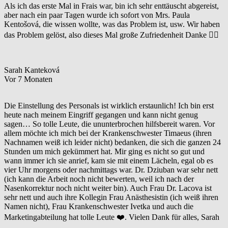
Als ich das erste Mal in Frais war, bin ich sehr enttäuscht abgereist,
aber nach ein paar Tagen wurde ich sofort von Mrs. Paula
Kentošová, die wissen wollte, was das Problem ist, usw. Wir haben
das Problem gelöst, also dieses Mal große Zufriedenheit Danke 👌🏻
Sarah Kanteková
Vor 7 Monaten
Die Einstellung des Personals ist wirklich erstaunlich! Ich bin erst
heute nach meinem Eingriff gegangen und kann nicht genug
sagen… So tolle Leute, die ununterbrochen hilfsbereit waren. Vor
allem möchte ich mich bei der Krankenschwester Timaeus (ihren
Nachnamen weiß ich leider nicht) bedanken, die sich die ganzen 24
Stunden um mich gekümmert hat. Mir ging es nicht so gut und
wann immer ich sie anrief, kam sie mit einem Lächeln, egal ob es
vier Uhr morgens oder nachmittags war. Dr. Dziuban war sehr nett
(ich kann die Arbeit noch nicht bewerten, weil ich nach der
Nasenkorrektur noch nicht weiter bin). Auch Frau Dr. Lacova ist
sehr nett und auch ihre Kollegin Frau Anästhesistin (ich weiß ihren
Namen nicht), Frau Krankenschwester Ivetka und auch die
Marketingabteilung hat tolle Leute ❤️. Vielen Dank für alles, Sarah