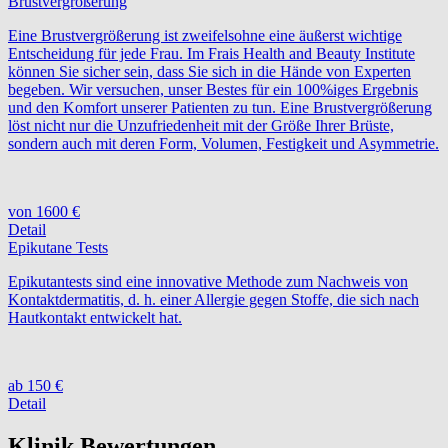
Brustvergrößerung
Eine Brustvergrößerung ist zweifelsohne eine äußerst wichtige
Entscheidung für jede Frau. Im Frais Health and Beauty Institute
können Sie sicher sein, dass Sie sich in die Hände von Experten
begeben. Wir versuchen, unser Bestes für ein 100%iges Ergebnis
und den Komfort unserer Patienten zu tun. Eine Brustvergrößerung
löst nicht nur die Unzufriedenheit mit der Größe Ihrer Brüste,
sondern auch mit deren Form, Volumen, Festigkeit und Asymmetrie.
von 1600 €
Detail
Epikutane Tests
Epikutantests sind eine innovative Methode zum Nachweis von
Kontaktdermatitis, d. h. einer Allergie gegen Stoffe, die sich nach
Hautkontakt entwickelt hat.
ab 150 €
Detail
Klinik Bewertungen