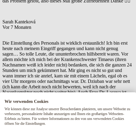
das Problem gelöst, also dieses Mal große Zufriedenheit Danke 👌🏻
Sarah Kanteková
Vor 7 Monaten
Die Einstellung des Personals ist wirklich erstaunlich! Ich bin erst
heute nach meinem Eingriff gegangen und kann nicht genug
sagen… So tolle Leute, die ununterbrochen hilfsbereit waren. Vor
allem möchte ich mich bei der Krankenschwester Timaeus (ihren
Nachnamen weiß ich leider nicht) bedanken, die sich die ganzen 24
Stunden um mich gekümmert hat. Mir ging es nicht so gut und
wann immer ich sie anrief, kam sie mit einem Lächeln, egal ob es
vier Uhr morgens oder nachmittags war. Dr. Dziuban war sehr nett
(ich kann die Arbeit noch nicht bewerten, weil ich nach der
Nasenkorrektur noch nicht weiter bin). Auch Frau Dr. Lacova ist
sehr nett und auch ihre Kollegin Frau Anästhesistin (ich weiß ihren
Wir verwenden Cookies
Namen nicht), Frau Krankenschwester Ivetka und auch die
Wir können diese zur Analyse unserer Besucherdaten platzieren, um unsere Webseite zu
Marketingabteilung hat tolle Leute ❤️. Vielen Dank für alles, Sarah
verbessern, personalisierte Inhalte anzuzeigen und Ihnen ein großartiges Webseiten-
❤️
Erlebnis zu bieten. Für weitere Informationen zu den von uns verwendeten Cookies
öffnen Sie die Einstellungen.
Mehr Bewertungen