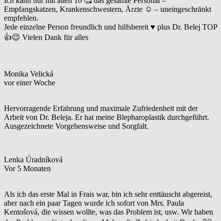
Ich kann nur mit allen 10 🥰 das gesamte Personal –
Empfangskatzen, Krankenschwestern, Ärzte ☺️ – uneingeschränkt
empfehlen.
Jede einzelne Person freundlich und hilfsbereit ♥️ plus Dr. Belej TOP
👍😉 Vielen Dank für alles
Monika Velická
vor einer Woche
Hervorragende Erfahrung und maximale Zufriedenheit mit der
Arbeit von Dr. Beleja. Er hat meine Blepharoplastik durchgeführt.
Ausgezeichnete Vorgehensweise und Sorgfalt.
Lenka Úradníková
Vor 5 Monaten
Als ich das erste Mal in Frais war, bin ich sehr enttäuscht abgereist,
aber nach ein paar Tagen wurde ich sofort von Mrs. Paula
Kentošová, die wissen wollte, was das Problem ist, usw. Wir haben