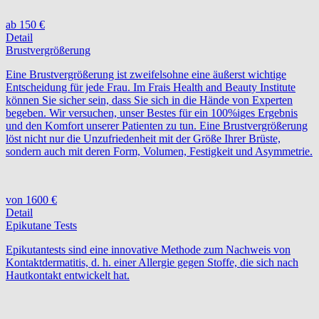
ab 150 €
Detail
Brustvergrößerung
Eine Brustvergrößerung ist zweifelsohne eine äußerst wichtige
Entscheidung für jede Frau. Im Frais Health and Beauty Institute
können Sie sicher sein, dass Sie sich in die Hände von Experten
begeben. Wir versuchen, unser Bestes für ein 100%iges Ergebnis
und den Komfort unserer Patienten zu tun. Eine Brustvergrößerung
löst nicht nur die Unzufriedenheit mit der Größe Ihrer Brüste,
sondern auch mit deren Form, Volumen, Festigkeit und Asymmetrie.
von 1600 €
Detail
Epikutane Tests
Epikutantests sind eine innovative Methode zum Nachweis von
Kontaktdermatitis, d. h. einer Allergie gegen Stoffe, die sich nach
Hautkontakt entwickelt hat.