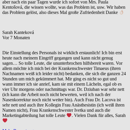
aber nach ein paar Tagen wurde ich sofort von Mrs. Paula
Kentošová, die wissen wollte, was das Problem ist, usw. Wir haben
das Problem gelöst, also dieses Mal große Zufriedenheit Danke
Sarah Kanteková
Vor 7 Monaten
Die Einstellung des Personals ist wirklich erstaunlich! Ich bin erst
heute nach meinem Eingriff gegangen und kann nicht genug
sagen… So tolle Leute, die ununterbrochen hilfsbereit waren. Vor
allem möchte ich mich bei der Krankenschwester Timaeus (ihren
Nachnamen weiß ich leider nicht) bedanken, die sich die ganzen 24
Stunden um mich gekümmert hat. Mir ging es nicht so gut und
wann immer ich sie anrief, kam sie mit einem Lächeln, egal ob es
vier Uhr morgens oder nachmittags war. Dr. Dziuban war sehr nett
(ich kann die Arbeit noch nicht bewerten, weil ich nach der
Nasenkorrektur noch nicht weiter bin). Auch Frau Dr. Lacova ist
sehr nett und auch ihre Kollegin Frau Anästhesistin (ich weiß ihren
Namen nicht), Frau Krankenschwester Ivetka und auch die
Marketingabteilung hat tolle Leute
. Vielen Dank für alles, Sarah