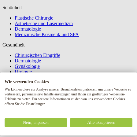
Schönheit
Plastische Chirurgie
Ästhetische und Lasermedizin
Dermatologie
Medizinische Kosmetik und SPA
Gesundheit
Chirurgischen Eingriffe
Dermatologie
Gynäkologie
Urologie
Klinik für Allgemeinmedizin
Wir verwenden Cookies
Schmerzbehandlung
Wir können diese zur Analyse unserer Besucherdaten platzieren, um unsere Webseite zu
verbessern, personalisierte Inhalte anzuzeigen und Ihnen ein großartiges Webseiten-
Schmerzklinik Schmerzbehandlungszentrum
Erlebnis zu bieten. Für weitere Informationen zu den von uns verwendeten Cookies
öffnen Sie die Einstellungen.
Informationen
Über die Klinik
Nein, anpassen
Alle akzeptieren
Blog
Liste der Preise