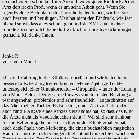
so machen Sie schon bei Ihrer Ankunft einen guten Eindruck. Jeder
Arzt dort ist ein Profi, wenn es um seine Arbeit geht. Wenn Sie
irgendwelche Bedenken oder Unsicherheiten haben, wird er Sie
auch beraten und beruhigen. Man hat nicht den Eindruck, wie fast
überall sonst, dass alles schnell geht und sie XY Leute in einer
Stunde abfertigen. Ich habe dort wirklich nur positive Erfahrungen
gemacht. Ich danke Ihnen.
Janka R.
vor einem Monat
Unsere Erfahrung in der Klinik war perfekt und wir hätten keine
bessere Entscheidung treffen können. Meine 7-jährige Tochter
unterzog sich einer Ohrenkorrektur – Otroplastie – unter der Leitung
von Mudr. Beleja. Der gesamte Prozess von der ersten Beratung an
war angenehm, problemlos und sehr freundlich – zugeschnitten auf
das Alter meiner Tochter. Es ist selten, einen Arzt zu finden, der
auch für die Ängste eines Kindes Verständnis hat, so dass das Kind
die Ärzte nicht als Vogelscheuchen sieht :). Wir sind sehr dankbar
für die Betreuung, die unsere Tochter in der Klinik erhalten hat,
auch dank Paula vom Marketing, die einen buchstäblich magischen
Raum für unsere Tochter eingerichtet hat und ihre echte erwachsene