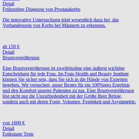
Detail
Frühzeitige Diagnose von Prostatakrebs
Die innovative Untersuchung trägt wesentlich dazu bei, das
Vorhandensein von Krebs bei Männern zu erkennen.
ab 150 €
Detail
Brustvergrößerung
Eine Brustvergrößerung ist zweifelsohne eine äußerst wichtige
Entscheidung für jede Frau. Im Frais Health and Beauty Institute
können Sie sicher sein, dass Sie sich in die Hände von Experten
begeben. Wir versuchen, unser Bestes für ein 100%iges Ergebnis
und den Komfort unserer Patienten zu tun. Eine Brustvergrößerung
löst nicht nur die Unzufriedenheit mit der Größe Ihrer Brüste,
sondern auch mit deren Form, Volumen, Festigkeit und Asymmetrie.
von 1600 €
Detail
Epikutane Tests