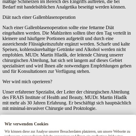
mäßige Schmerzen im Bereich des Eingriffs auftreten, die bei
Bedarf mit handelsüblichen Analgetika beseitigt werden können.
Diät nach einer Gallenblasenoperation
Nach einer Gallenblasenoperation sollte eine fettarme Diät
eingehalten werden. Die Mahlzeiten sollten über den Tag verteilt in
kleinere und häufigere Portionen aufgeteilt und durch eine
ausreichende Flüssigkeitszufuhr ergänzt werden. Scharfe und kalte
Speisen, kohlensäurehaltige Getränke und Alkohol werden nicht
empfohlen. MUDr. Martin Hladík, der leitende Chirurg unserer
chirurgischen Abteilung, hat sich seit langem auf dieses Gebiet
spezialisiert und wird Ihnen alle notwendigen Empfehlungen geben
und für Konsultationen zur Verfügung stehen.
Wer wird mich operieren?
Unser erfahrener Spezialist, der Leiter der chirurgischen Abteilung
des FRAIS Institute of Health and Beauty, MUDr. Martin Hladík
mit mehr als 30 Jahren Erfahrung. Er beschäftigt sich hauptsächlich
mit minimal-invasiver Chirurgie und Proktologie.
Kontakt
Wir verwenden Cookies
Sind Sie an unseren Dienstleistungen
Wir können diese zur Analyse unserer Besucherdaten platzieren, um unsere Webseite zu