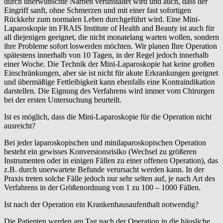
durch unerwünschte Narben verunstaltet wird und auch, dass der
Eingriff sanft, ohne Schmerzen und mit einer fast sofortigen
Rückkehr zum normalen Leben durchgeführt wird. Eine Mini-
Laparoskopie im FRAIS Institute of Health and Beauty ist auch für
all diejenigen geeignet, die nicht monatelang warten wollen, sondern
ihre Probleme sofort loswerden möchten. Wir planen Ihre Operation
spätestens innerhalb von 10 Tagen, in der Regel jedoch innerhalb
einer Woche. Die Technik der Mini-Laparoskopie hat keine großen
Einschränkungen, aber sie ist nicht für akute Erkrankungen geeignet
und übermäßige Fettleibigkeit kann ebenfalls eine Kontraindikation
darstellen. Die Eignung des Verfahrens wird immer vom Chirurgen
bei der ersten Untersuchung beurteilt.
Ist es möglich, dass die Mini-Laparoskopie für die Operation nicht
ausreicht?
Bei jeder laparoskopischen und minilaparoskopischen Operation
besteht ein gewisses Konversionsrisiko (Wechsel zu größeren
Instrumenten oder in einigen Fällen zu einer offenen Operation), das
z.B. durch unerwartete Befunde verursacht werden kann. In der
Praxis treten solche Fälle jedoch nur sehr selten auf, je nach Art des
Verfahrens in der Größenordnung von 1 zu 100 – 1000 Fällen.
Ist nach der Operation ein Krankenhausaufenthalt notwendig?
Die Patienten werden am Tag nach der Operation in die häusliche