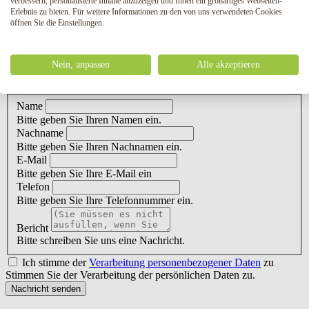
verbessern, personalisierte Inhalte anzuzeigen und Ihnen ein großartiges Webseiten-
interessiert? Kontaktieren Sie uns!
Erlebnis zu bieten. Für weitere Informationen zu den von uns verwendeten Cookies
öffnen Sie die Einstellungen.
Was sollte ich tun, wenn ich an Ihrem Verfahren interessiert bin?
Hinterlassen Sie uns Ihre Kontaktdaten und wir werden uns
innerhalb von 24 Stunden bei Ihnen melden.
Nein, anpassen
Alle akzeptieren
Kontakt-Formular
Name
Bitte geben Sie Ihren Namen ein.
Nachname
Bitte geben Sie Ihren Nachnamen ein.
E-Mail
Bitte geben Sie Ihre E-Mail ein
Telefon
Bitte geben Sie Ihre Telefonnummer ein.
Bericht
Bitte schreiben Sie uns eine Nachricht.
Ich stimme der
Verarbeitung personenbezogener Daten
zu
Stimmen Sie der Verarbeitung der persönlichen Daten zu.
Nachricht senden