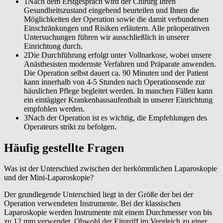
1
Nach dem Erstgespräch wird der Chirurg Ihren
Gesundheitszustand eingehend beurteilen und Ihnen die
Möglichkeiten der Operation sowie die damit verbundenen
Einschränkungen und Risiken erläutern. Alle präoperativen
Untersuchungen führen wir ausschließlich in unserer
Einrichtung durch.
2
Die Durchführung erfolgt unter Vollnarkose, wobei unsere
Anästhesisten modernste Verfahren und Präparate anwenden.
Die Operation selbst dauert ca. 90 Minuten und der Patient
kann innerhalb von 4-5 Stunden nach Operationsende zur
häuslichen Pflege begleitet werden. In manchen Fällen kann
ein eintägiger Krankenhausaufenthalt in unserer Einrichtung
empfohlen werden.
3
Nach der Operation ist es wichtig, die Empfehlungen des
Operateurs strikt zu befolgen.
Häufig gestellte Fragen
Was ist der Unterschied zwischen der herkömmlichen Laparoskopie
und der Mini-Laparoskopie?
Der grundlegende Unterschied liegt in der Größe der bei der
Operation verwendeten Instrumente. Bei der klassischen
Laparoskopie werden Instrumente mit einem Durchmesser von bis
zu 12 mm verwendet. Obwohl der Eingriff im Vergleich zu einer