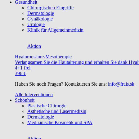
Gesundheit
Chirurgischen Eingriffe
Dermatologie
Gynäkologie
Urologie
Klinik für Allgemeinmedizin
Aktion
Hyaluronsäure-Mesotherapie
Verlangsamen Sie die Hautalterung und erhalten Sie dank Hyalu
4+1 frei
396 €
Haben Sie noch Fragen? Kontaktieren Sie uns:
info@frais.sk
Alle Interventionen
Schönheit
Plastische Chirurgie
Ästhetische und Lasermedizin
Dermatologie
Medizinische Kosmetik und SPA
Aktion