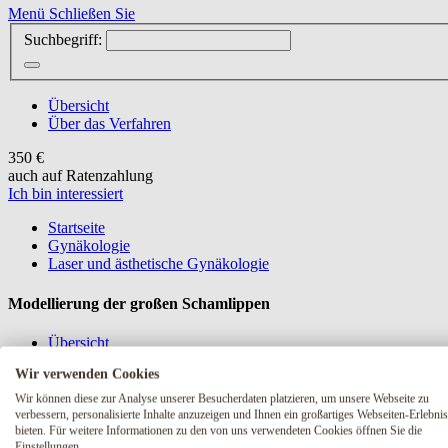
Menü
Schließen Sie
Suchbegriff:
Übersicht
Über das Verfahren
350 €
auch auf Ratenzahlung
Ich bin interessiert
Startseite
Gynäkologie
Laser und ästhetische Gynäkologie
Modellierung der großen Schamlippen
Übersicht
Über das Verfahren
Wir verwenden Cookies
350 €
Wir können diese zur Analyse unserer Besucherdaten platzieren, um unsere Webseite zu
auch auf Ratenzahlung
verbessern, personalisierte Inhalte anzuzeigen und Ihnen ein großartiges Webseiten-Erlebnis
Ich bin interessiert
bieten. Für weitere Informationen zu den von uns verwendeten Cookies öffnen Sie die
Einstellungen.