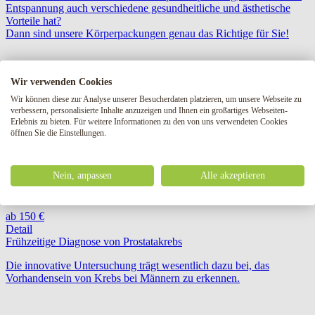
Entspannung auch verschiedene gesundheitliche und ästhetische
Vorteile hat?
Dann sind unsere Körperpackungen genau das Richtige für Sie!
ab 150 €
Wir verwenden Cookies
Detail
Wir können diese zur Analyse unserer Besucherdaten platzieren, um unsere Webseite zu
Laser-Spulenentfernung
verbessern, personalisierte Inhalte anzuzeigen und Ihnen ein großartiges Webseiten-
Erlebnis zu bieten. Für weitere Informationen zu den von uns verwendeten Cookies
Leiden Sie unter erweiterten Blutgefäßen im Gesicht, an den
öffnen Sie die Einstellungen.
Unterschenkeln oder an einem anderen Körperteil?
Versuchen Sie die Entfernung mit unserem modernen VESSEL
LASER.
Nein, anpassen
Alle akzeptieren
ab 150 €
Detail
Frühzeitige Diagnose von Prostatakrebs
Die innovative Untersuchung trägt wesentlich dazu bei, das
Vorhandensein von Krebs bei Männern zu erkennen.