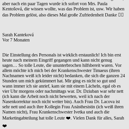
aber nach ein paar Tagen wurde ich sofort von Mrs. Paula
Kentošová, die wissen wollte, was das Problem ist, usw. Wir haben
das Problem gelöst, also dieses Mal große Zufriedenheit Danke 👌🏻
Sarah Kanteková
Vor 7 Monaten
Die Einstellung des Personals ist wirklich erstaunlich! Ich bin erst
heute nach meinem Eingriff gegangen und kann nicht genug
sagen… So tolle Leute, die ununterbrochen hilfsbereit waren. Vor
allem möchte ich mich bei der Krankenschwester Timaeus (ihren
Nachnamen weiß ich leider nicht) bedanken, die sich die ganzen 24
Stunden um mich gekümmert hat. Mir ging es nicht so gut und
wann immer ich sie anrief, kam sie mit einem Lächeln, egal ob es
vier Uhr morgens oder nachmittags war. Dr. Dziuban war sehr nett
(ich kann die Arbeit noch nicht bewerten, weil ich nach der
Nasenkorrektur noch nicht weiter bin). Auch Frau Dr. Lacova ist
sehr nett und auch ihre Kollegin Frau Anästhesistin (ich weiß ihren
Namen nicht), Frau Krankenschwester Ivetka und auch die
Marketingabteilung hat tolle Leute ❤️. Vielen Dank für alles, Sarah
❤️