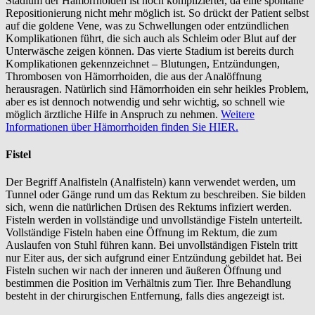
Stadium der Hämorrhoiden ist noch komplizierter, da eine spontane
Repositionierung nicht mehr möglich ist. So drückt der Patient selbst
auf die goldene Vene, was zu Schwellungen oder entzündlichen
Komplikationen führt, die sich auch als Schleim oder Blut auf der
Unterwäsche zeigen können. Das vierte Stadium ist bereits durch
Komplikationen gekennzeichnet – Blutungen, Entzündungen,
Thrombosen von Hämorrhoiden, die aus der Analöffnung
herausragen. Natürlich sind Hämorrhoiden ein sehr heikles Problem,
aber es ist dennoch notwendig und sehr wichtig, so schnell wie
möglich ärztliche Hilfe in Anspruch zu nehmen.
Weitere
Informationen über Hämorrhoiden finden Sie HIER.
Fistel
Der Begriff Analfisteln (Analfisteln) kann verwendet werden, um
Tunnel oder Gänge rund um das Rektum zu beschreiben. Sie bilden
sich, wenn die natürlichen Drüsen des Rektums infiziert werden.
Fisteln werden in vollständige und unvollständige Fisteln unterteilt.
Vollständige Fisteln haben eine Öffnung im Rektum, die zum
Auslaufen von Stuhl führen kann. Bei unvollständigen Fisteln tritt
nur Eiter aus, der sich aufgrund einer Entzündung gebildet hat. Bei
Fisteln suchen wir nach der inneren und äußeren Öffnung und
bestimmen die Position im Verhältnis zum Tier. Ihre Behandlung
besteht in der chirurgischen Entfernung, falls dies angezeigt ist.