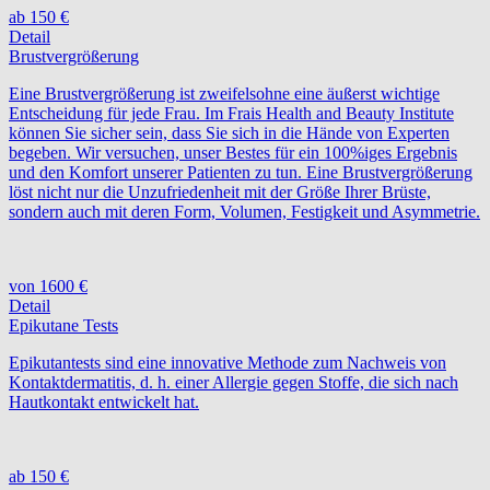
ab 150 €
Detail
Brustvergrößerung
Eine Brustvergrößerung ist zweifelsohne eine äußerst wichtige
Entscheidung für jede Frau. Im Frais Health and Beauty Institute
können Sie sicher sein, dass Sie sich in die Hände von Experten
begeben. Wir versuchen, unser Bestes für ein 100%iges Ergebnis
und den Komfort unserer Patienten zu tun. Eine Brustvergrößerung
löst nicht nur die Unzufriedenheit mit der Größe Ihrer Brüste,
sondern auch mit deren Form, Volumen, Festigkeit und Asymmetrie.
von 1600 €
Detail
Epikutane Tests
Epikutantests sind eine innovative Methode zum Nachweis von
Kontaktdermatitis, d. h. einer Allergie gegen Stoffe, die sich nach
Hautkontakt entwickelt hat.
ab 150 €