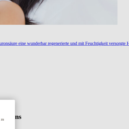
ronsäure eine wunderbar regenerierte und mit Feuchtigkeit versorgte 
Sie uns
 zu