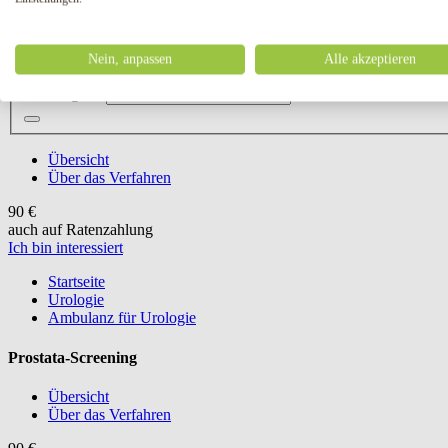
Nein, anpassen
Alle akzeptieren
Menü
Schließen Sie
Suchbegriff:
Übersicht
Über das Verfahren
90 €
auch auf Ratenzahlung
Ich bin interessiert
Startseite
Urologie
Ambulanz für Urologie
Prostata-Screening
Übersicht
Über das Verfahren