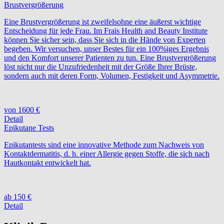
Brustvergrößerung
Eine Brustvergrößerung ist zweifelsohne eine äußerst wichtige
Entscheidung für jede Frau. Im Frais Health and Beauty Institute
können Sie sicher sein, dass Sie sich in die Hände von Experten
begeben. Wir versuchen, unser Bestes für ein 100%iges Ergebnis
und den Komfort unserer Patienten zu tun. Eine Brustvergrößerung
löst nicht nur die Unzufriedenheit mit der Größe Ihrer Brüste,
sondern auch mit deren Form, Volumen, Festigkeit und Asymmetrie.
von 1600 €
Detail
Epikutane Tests
Epikutantests sind eine innovative Methode zum Nachweis von
Kontaktdermatitis, d. h. einer Allergie gegen Stoffe, die sich nach
Hautkontakt entwickelt hat.
ab 150 €
Detail