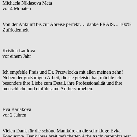
Michaela Niklasova Meta
vor 4 Monaten
Von der Ankunft bis zur Abreise perfekt…. danke FRAIS… 100%
Zufriedenheit
Kristina Laufova
vor einem Jahr
Ich empfehle Frais und Dr. Przewlocka mit allen meinen zehn!
Neben der großartigen Arbeit, die sie geleistet hat, möchte ich
besonders ihre Liebe zum Detail, ihre Professionalität und ihre
menschliche und einfühlsame Art hervorheben.
Eva Bariakova
vor 2 Jahren
Vielen Dank für die schöne Maniküre an die sehr kluge Evka
Fongusova. Dank ihres breit gefächerten Arbeitsschwerpunkts war