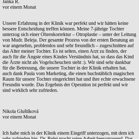
Janka R.
vor einem Monat
Unsere Erfahrung in der Klinik war perfekt und wir hätten keine
bessere Entscheidung treffen können. Meine 7-jährige Tochter
unterzog sich einer Ohrenkorrektur – Otroplastie – unter der Leitung
von Mudr. Beleja. Der gesamte Prozess von der ersten Beratung an
war angenehm, problemlos und sehr freundlich – zugeschnitten auf
das Alter meiner Tochter. Es ist selten, einen Arzt zu finden, der
auch für die Ängste eines Kindes Verständnis hat, so dass das Kind
die Ärzte nicht als Vogelscheuchen sieht :). Wir sind sehr dankbar
für die Betreuung, die unsere Tochter in der Klinik erhalten hat,
auch dank Paula vom Marketing, die einen buchstäblich magischen
Raum für unsere Tochter eingerichtet hat und ihre echte erwachsene
Freundin wurde. Das Ergebnis der Operation ist perfekt und wir
sind wirklich sehr zufrieden.
Nikola Gluštíková
vor einem Monat
Ich habe mich in der Klinik einem Eingriff unterzogen, mit dem ich
sehr zufrieden bin. Dr. Belej macht seine Arbeit hervorragend. Das