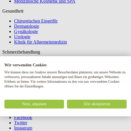
Medizinische Kosmetik und SPA
Gesundheit
Chirurgischen Eingriffe
Dermatologie
Gynäkologie
Urologie
Klinik für Allgemeinmedizin
Schmerzbehandlung
Schmerzklinik Schmerzbehandlungszentrum
Wir verwenden Cookies
Informationen
Wir können diese zur Analyse unserer Besucherdaten platzieren, um unsere Webseite zu
verbessern, personalisierte Inhalte anzuzeigen und Ihnen ein großartiges Webseiten-
Über die Klinik
Erlebnis zu bieten. Für weitere Informationen zu den von uns verwendeten Cookies
öffnen Sie die Einstellungen.
Blog
Liste der Preise
Folgen Sie uns
Nein, anpassen
Alle akzeptieren
Folgen Sie uns
Facebook
Twitter
Instagram