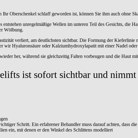
n Ihr Oberschenkel schlaff geworden ist, können Sie ihm auch ohne Skal
entstehen unregelmäßige Wellen im unteren Teil des Gesichts, die Haut 
ner Wölbung.
tizität verliert, am deutlichsten sichtbar. Die Formung der Kieferlinie
der wir Hyaluronsäure oder Kalziumhydroxylapatit mit einer Nadel oder K
t wieder her, während sie gleichzeitig Falten vorbeugen und die Haut mi
lifts ist sofort sichtbar und nimmt
agen
ichtiger Schritt. Ein erfahrener Behandler muss darauf achten, dass di
ien ein, mit denen er den Winkel des Schlittens modelliert