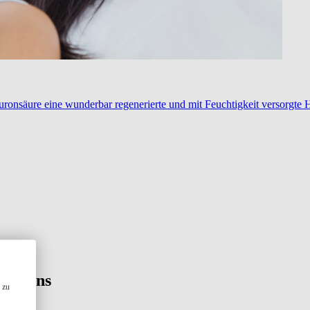
ronsäure eine wunderbar regenerierte und mit Feuchtigkeit versorgte 
Sie uns
 zu