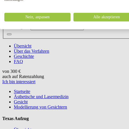
Nein, anpassen
Alle akzeptieren
Menü
Schließen Sie
Suchbegriff:
Übersicht
Über das Verfahren
Geschichte
FAQ
von 300 €
auch auf Ratenzahlung
Ich bin interessiert
Startseite
Ästhetische und Lasermedizin
Gesicht
Modellierung von Gesichtern
Texas Aufzug