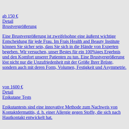
ab 150 €
Detail
Brustvergrößerung
Eine Brustvergrößerung ist zweifelsohne eine äußerst wichtige
Entscheidung für jede Frau. Im Frais Health and Beauty Institute
können Sie sicher sein, dass Sie sich in die Hände von Experten
begeben. Wir versuchen, unser Bestes für ein 100%iges Ergebnis
und den Komfort unserer Patienten zu tun. Eine Brustvergrößerung
löst nicht nur die Unzufriedenheit mit der Größe Ihrer Brüste,
sondern auch mit deren Form, Volumen, Festigkeit und Asymmetrie.
von 1600 €
Detail
Epikutane Tests
Epikutantests sind eine innovative Methode zum Nachweis von
Kontaktdermatitis, d. h. einer Allergie gegen Stoffe, die sich nach
Hautkontakt entwickelt hat.