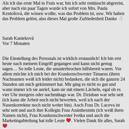
Als ich das erste Mal in Frais war, bin ich sehr enttäuscht abgereist,
aber nach ein paar Tagen wurde ich sofort von Mrs. Paula
Kentošová, die wissen wollte, was das Problem ist, usw. Wir haben
das Problem gelöst, also dieses Mal große Zufriedenheit Danke
Sarah Kanteková
Vor 7 Monaten
Die Einstellung des Personals ist wirklich erstaunlich! Ich bin erst
heute nach meinem Eingriff gegangen und kann nicht genug
sagen… So tolle Leute, die ununterbrochen hilfsbereit waren. Vor
allem möchte ich mich bei der Krankenschwester Timaeus (ihren
Nachnamen weiß ich leider nicht) bedanken, die sich die ganzen 24
Stunden um mich gekümmert hat. Mir ging es nicht so gut und
wann immer ich sie anrief, kam sie mit einem Lächeln, egal ob es
vier Uhr morgens oder nachmittags war. Dr. Dziuban war sehr nett
(ich kann die Arbeit noch nicht bewerten, weil ich nach der
Nasenkorrektur noch nicht weiter bin). Auch Frau Dr. Lacova ist
sehr nett und auch ihre Kollegin Frau Anästhesistin (ich weiß ihren
Namen nicht), Frau Krankenschwester Ivetka und auch die
Marketingabteilung hat tolle Leute
. Vielen Dank für alles, Sarah