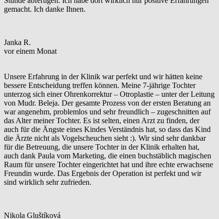
Stunde abfertigen. Ich habe dort wirklich nur positive Erfahrungen
gemacht. Ich danke Ihnen.
Janka R.
vor einem Monat
Unsere Erfahrung in der Klinik war perfekt und wir hätten keine
bessere Entscheidung treffen können. Meine 7-jährige Tochter
unterzog sich einer Ohrenkorrektur – Otroplastie – unter der Leitung
von Mudr. Beleja. Der gesamte Prozess von der ersten Beratung an
war angenehm, problemlos und sehr freundlich – zugeschnitten auf
das Alter meiner Tochter. Es ist selten, einen Arzt zu finden, der
auch für die Ängste eines Kindes Verständnis hat, so dass das Kind
die Ärzte nicht als Vogelscheuchen sieht :). Wir sind sehr dankbar
für die Betreuung, die unsere Tochter in der Klinik erhalten hat,
auch dank Paula vom Marketing, die einen buchstäblich magischen
Raum für unsere Tochter eingerichtet hat und ihre echte erwachsene
Freundin wurde. Das Ergebnis der Operation ist perfekt und wir
sind wirklich sehr zufrieden.
Nikola Gluštíková