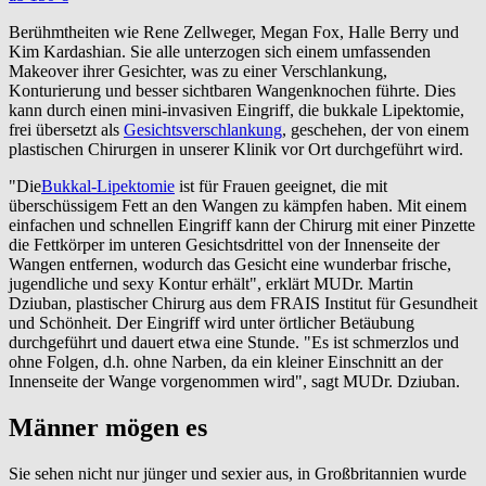
Berühmtheiten wie Rene Zellweger, Megan Fox, Halle Berry und
Kim Kardashian. Sie alle unterzogen sich einem umfassenden
Makeover ihrer Gesichter, was zu einer Verschlankung,
Konturierung und besser sichtbaren Wangenknochen führte. Dies
kann durch einen mini-invasiven Eingriff, die bukkale Lipektomie,
frei übersetzt als
Gesichtsverschlankung
, geschehen, der von einem
plastischen Chirurgen in unserer Klinik vor Ort durchgeführt wird.
"Die
Bukkal-Lipektomie
ist für Frauen geeignet, die mit
überschüssigem Fett an den Wangen zu kämpfen haben. Mit einem
einfachen und schnellen Eingriff kann der Chirurg mit einer Pinzette
die Fettkörper im unteren Gesichtsdrittel von der Innenseite der
Wangen entfernen, wodurch das Gesicht eine wunderbar frische,
jugendliche und sexy Kontur erhält", erklärt MUDr. Martin
Dziuban, plastischer Chirurg aus dem FRAIS Institut für Gesundheit
und Schönheit. Der Eingriff wird unter örtlicher Betäubung
durchgeführt und dauert etwa eine Stunde. "Es ist schmerzlos und
ohne Folgen, d.h. ohne Narben, da ein kleiner Einschnitt an der
Innenseite der Wange vorgenommen wird", sagt MUDr. Dziuban.
Männer mögen es
Sie sehen nicht nur jünger und sexier aus, in Großbritannien wurde