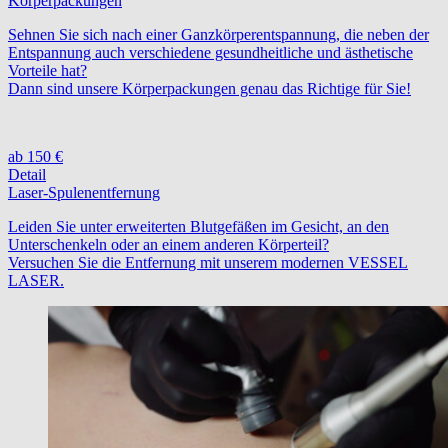
Körperpackungen
Sehnen Sie sich nach einer Ganzkörperentspannung, die neben der
Entspannung auch verschiedene gesundheitliche und ästhetische
Vorteile hat?
Dann sind unsere Körperpackungen genau das Richtige für Sie!
ab 150 €
Detail
Laser-Spulenentfernung
Leiden Sie unter erweiterten Blutgefäßen im Gesicht, an den
Unterschenkeln oder an einem anderen Körperteil?
Versuchen Sie die Entfernung mit unserem modernen VESSEL
LASER.