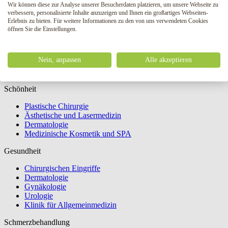
Verpassen Sie nicht unsere Nachrichten und Veranstaltungen
Wir können diese zur Analyse unserer Besucherdaten platzieren, um unsere Webseite zu
verbessern, personalisierte Inhalte anzuzeigen und Ihnen ein großartiges Webseiten-
Ihre E-Mail:
Erlebnis zu bieten. Für weitere Informationen zu den von uns verwendeten Cookies
Ich bin einverstanden mit
Verarbeitung. persönliche Daten
öffnen Sie die Einstellungen.
Einloggen
Nein, anpassen
Alle akzeptieren
Das Formular wird gesendet ...
Schönheit
Plastische Chirurgie
Ästhetische und Lasermedizin
Dermatologie
Medizinische Kosmetik und SPA
Gesundheit
Chirurgischen Eingriffe
Dermatologie
Gynäkologie
Urologie
Klinik für Allgemeinmedizin
Schmerzbehandlung