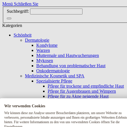
Menü
Schließen Sie
Suchbegriff:
Kategorien
Schönheit
Dermatologie
Kondylome
Warzen
Muttermale und Hautwucherungen
Mykosen
Behandlung von problematischer Haut
Onkodermatologie
Medizinische Kosmetik und SPA
Spezialisierte Pflege
Pflege für trockene und empfindliche Haut
Pflege für Augenbrauen und Wimpern
Pflege für zu Akne neigende Haut
Hautpflege bei Pigmentierungen
Wir verwenden Cookies
Hautpflege mit Couperose
Körperpflege und Massage
Wir können diese zur Analyse unserer Besucherdaten platzieren, um unsere Webseite zu
Alternde Haut
verbessern, personalisierte Inhalte anzuzeigen und Ihnen ein großartiges Webseiten-Erlebnis
Luxuriöse Behandlungen für alternde Haut
bieten. Für weitere Informationen zu den von uns verwendeten Cookies öffnen Sie die
Behandlungen durch FRAIS
Einstellungen.