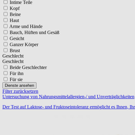
Intime Teile
Kopf
Beine
Haut
Arme und Hände
Bauch, Hüften und Gesäß
Gesicht
Ganzer Körper
Brust
Geschlecht
Geschlecht
Beide Geschlechter
Für ihn
Für sie
Dienste ansehen
Filter zurücksetzen
Untersuchung von Nahrungsmittelallergien-/ und Unverträglichkeiten
Der Test auf Laktose- und Fruktoseintoleranz ermöglicht es Ihnen, I