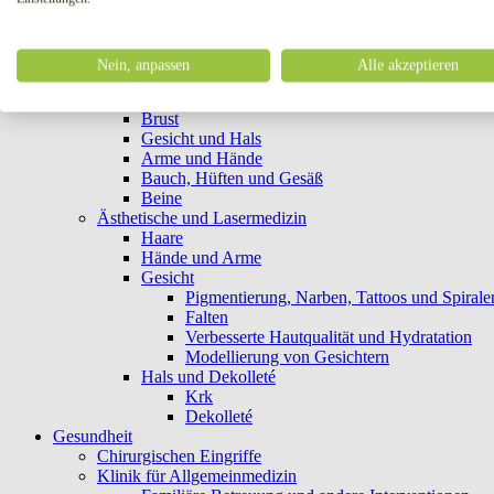
Erste Falten
Reinigung der Haut
Plastische Chirurgie
Nein, anpassen
Alle akzeptieren
Intime Skulptur
Minilaparoskopische und andere Verfahren
Brust
Gesicht und Hals
Arme und Hände
Bauch, Hüften und Gesäß
Beine
Ästhetische und Lasermedizin
Haare
Hände und Arme
Gesicht
Pigmentierung, Narben, Tattoos und Spirale
Falten
Verbesserte Hautqualität und Hydratation
Modellierung von Gesichtern
Hals und Dekolleté
Krk
Dekolleté
Gesundheit
Chirurgischen Eingriffe
Klinik für Allgemeinmedizin