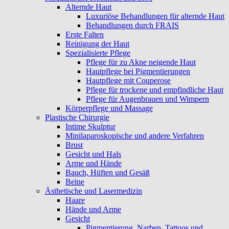
Alternde Haut
Luxuriöse Behandlungen für alternde Haut
Behandlungen durch FRAIS
Erste Falten
Reinigung der Haut
Spezialisierte Pflege
Pflege für zu Akne neigende Haut
Hautpflege bei Pigmentierungen
Hautpflege mit Couperose
Pflege für trockene und empfindliche Haut
Pflege für Augenbrauen und Wimpern
Körperpflege und Massage
Plastische Chirurgie
Intime Skulptur
Minilaparoskopische und andere Verfahren
Brust
Gesicht und Hals
Arme und Hände
Bauch, Hüften und Gesäß
Beine
Ästhetische und Lasermedizin
Haare
Hände und Arme
Gesicht
Pigmentierung, Narben, Tattoos und