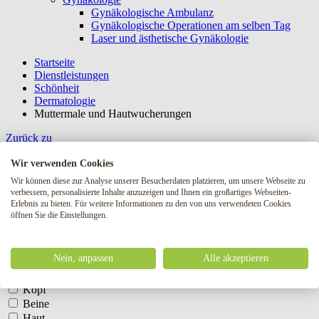
Gynäkologische Ambulanz
Gynäkologische Operationen am selben Tag
Laser und ästhetische Gynäkologie
Startseite
Dienstleistungen
Schönheit
Dermatologie
Muttermale und Hautwucherungen
Zurück zu
Muttermale und Hautwucherungen
Wir verwenden Cookies
Wir können diese zur Analyse unserer Besucherdaten platzieren, um unsere Webseite zu
Andere Filter
verbessern, personalisierte Inhalte anzuzeigen und Ihnen ein großartiges Webseiten-
Erlebnis zu bieten. Für weitere Informationen zu den von uns verwendeten Cookies
Körperteile
öffnen Sie die Einstellungen.
Körperteile
Gesicht
Ganzer Körper
Nein, anpassen
Alle akzeptieren
Brust
Intime Teile
Kopf
Beine
Haut