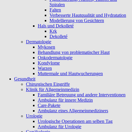
Spiralen
Falten
Verbesserte Hautqualität und Hydratation
Modellierung von Gesichtern
Hals und Dekolleté
Krk
Dekolleté
Dermatologie
Mykosen
Behandlung von problematischer Haut
Onkodermatologie
Kondylome
Warzen
Muttermale und Hautwucherungen
Gesundheit
Chirurgischen Eingriffe
Klinik für Allgemeinmedizin
Familiäre Betreuung und andere Interventionen
Ambulanz für innere Medizin
Care-Pakete
Ambulanz eines Allgemeinmediziners
Urologie
Urologische Operationen am selben Tag
Ambulanz für Urologie
Gynäkologie